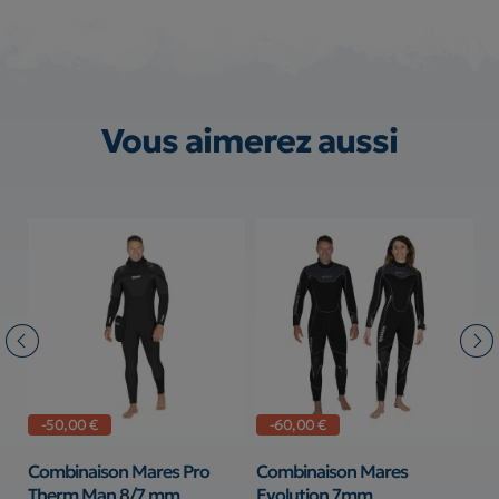
Vous aimerez aussi
-50,00 €
-60,00 €
ea
Combinaison Mares Pro
Combinaison Mares
C
Therm Man 8/7 mm
Evolution 7mm
m