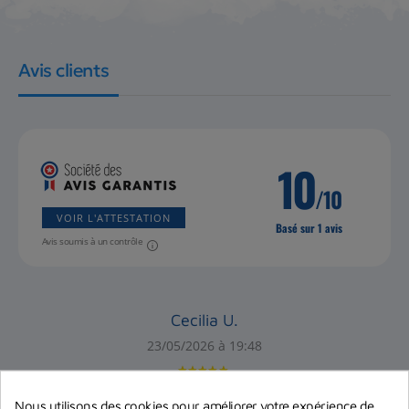
Avis clients
10
/10
VOIR L'ATTESTATION
Basé sur 1 avis
Avis soumis à un contrôle
Cecilia U.
23/05/2026 à 19:48
Rempli ses fonctions, bon achat
Nous utilisons des cookies pour améliorer votre expérience de