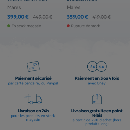
Mares
Mares
B
399,00 €
359,00 €
2
449,00 €
419,00 €
Prix
Prix de base
Prix
Prix de base
Pr
Pr
En stock magasin
Rupture de stock
Paiement sécurisé
Paiement en 3 ou 4 fois
par carte bancaire, ou Paypal
avec Oney
Livraison en 24h
Livraison gratuite en point
relais
pour les produits en stock
magasin
à partir de 79€ d'achat (hors
produits long)