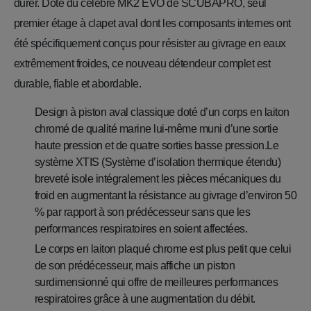
durer. Doté du célèbre MK2 EVO de SCUBAPRO, seul
premier étage à clapet aval dont les composants internes ont
été spécifiquement conçus pour résister au givrage en eaux
extrêmement froides, ce nouveau détendeur complet est
durable, fiable et abordable.
Design à piston aval classique doté d’un corps en laiton
chromé de qualité marine lui-même muni d’une sortie
haute pression et de quatre sorties basse pression.Le
système XTIS (Système d’isolation thermique étendu)
breveté isole intégralement les pièces mécaniques du
froid en augmentant la résistance au givrage d’environ 50
% par rapport à son prédécesseur sans que les
performances respiratoires en soient affectées.
Le corps en laiton plaqué chrome est plus petit que celui
de son prédécesseur, mais affiche un piston
surdimensionné qui offre de meilleures performances
respiratoires grâce à une augmentation du débit.