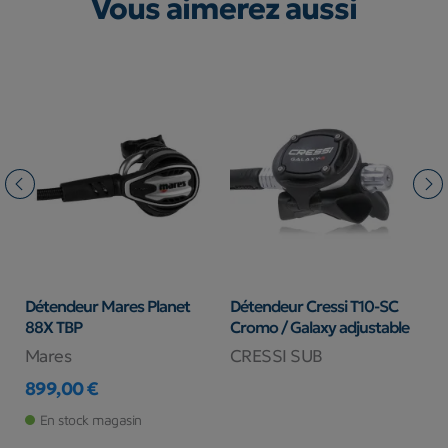
Vous aimerez aussi
Détendeur Mares Planet
Détendeur Cressi T10-SC
D
88X TBP
Cromo / Galaxy adjustable
C
Mares
CRESSI SUB
A
899,00 €
7
Prix
Pr
En stock magasin