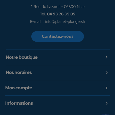
1 Rue du Lazaret
-
06300 Nice
Tél.
04 93 26 35 05
E-mail :
info@planet-plongee.fr
Contactez-nous
Notre boutique

Nos horaires

Mon compte

Informations
