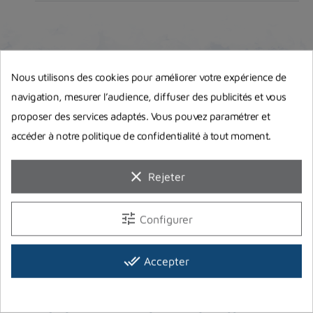
Effort inspiratoire réglable
Non
Matériel tube d'admission
Métal
Nous utilisons des cookies pour améliorer votre expérience de
Guides d'achat
navigation, mesurer l’audience, diffuser des publicités et vous
proposer des services adaptés. Vous pouvez paramétrer et
accéder à notre politique de confidentialité à tout moment.
clear
Rejeter
tune
Configurer
done_all
Accepter
Equipement complet de plongée :