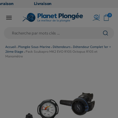
raison
Livraison
TUITE
GRATUITE
0

oint
en point
is dès
relais dès
79€
hats
d'achats
s
(hors
Accueil
Plongée Sous-Marine
Détendeurs
Détendeur Complet 1er +
2ème Etage
Pack Scubapro MK2 EVO R105 Octopus R105 et
uits
produits
Manomètre
 et
long et
umineux
volumineux
n
: non
ibles)
éligibles)