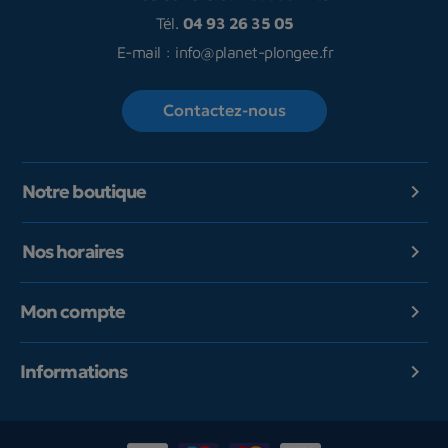
Tél.
04 93 26 35 05
E-mail :
info@planet-plongee.fr
Contactez-nous
Notre boutique

Nos horaires

Mon compte

Informations
