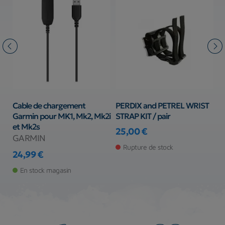
r
Cable de chargement
PERDIX and PETREL WRIST
V
Garmin pour MK1, Mk2, Mk2i
STRAP KIT / pair
V
et Mk2s
25,00 €
1
GARMIN
Prix
Pr
Rupture de stock
24,99 €
Prix
En stock magasin