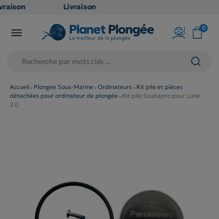
raison
Livraison
ATUITE
GRATUITE
0

point
en point
is dès
relais dès
€
79€
chats
d'achats
rs
(hors
Accueil
Plongée Sous-Marine
Ordinateurs
Kit pile et pièces
détachées pour ordinateur de plongée
Kit pile Scubapro pour Luna
duits
produits
2.0
g et
long et
umineux
volumineux
on
: non
ibles)
éligibles)