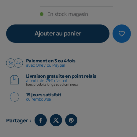
En stock magasin
Ajouter au panier
favorite_border
Paiement en 3 ou 4 fois
avec Oney ou Paypal
Livraison gratuite en point relais
à partir de 79€ d'achat
hors produits longs et volumineux
15 jours satisfait
ou remboursé
Partager :