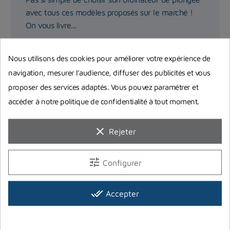
avec tous ces modèles proposés sur le marché !
On vous livre...
Lire la suite
Nous utilisons des cookies pour améliorer votre expérience de
navigation, mesurer l’audience, diffuser des publicités et vous
proposer des services adaptés. Vous pouvez paramétrer et
accéder à notre politique de confidentialité à tout moment.
clear
Rejeter
tune
Configurer
done_all
Accepter
Comparatifs et avis meilleurs