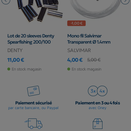
-1,00 €
Lot de 20 sleeves Denty
Mono fil Salvimar
E
Spearfishing 200/100
Transparent Ø 1.4mm
S
DENTY
SALVIMAR
D
11,00 €
4,00 €
7
5,00 €
Prix
Prix
Prix de base
Pr
En stock magasin
En stock magasin
Paiement sécurisé
Paiement en 3 ou 4 fois
par carte bancaire, ou Paypal
avec Oney