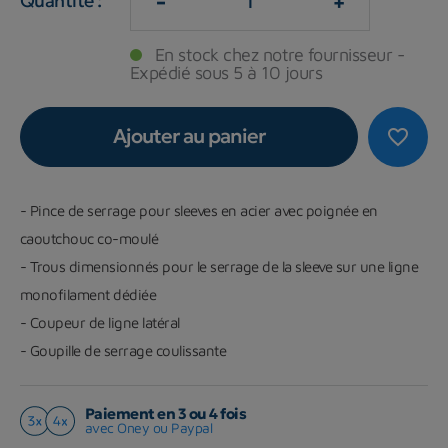
-
+
Quantité :
En stock chez notre fournisseur -
Expédié sous 5 à 10 jours
Ajouter au panier
favorite_border
- Pince de serrage pour sleeves en acier avec poignée en
caoutchouc co-moulé
- Trous dimensionnés pour le serrage de la sleeve sur une ligne
monofilament dédiée
- Coupeur de ligne latéral
- Goupille de serrage coulissante
Paiement en 3 ou 4 fois
avec Oney ou Paypal