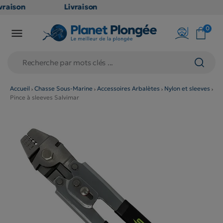
raison
Livraison
ATUITE
GRATUITE
0

point
en point
is dès
relais dès
79€
chats
d'achats
rs
(hors
Accueil
Chasse Sous-Marine
Accessoires Arbalètes
Nylon et sleeves
Pince à sleeves Salvimar
duits
produits
 et
long et
umineux
volumineux
n
: non
ibles)
éligibles)