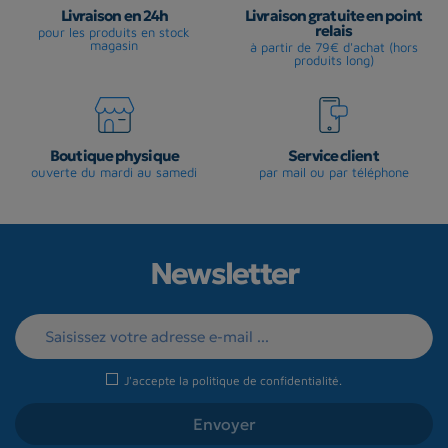
Livraison en 24h
Livraison gratuite en point
relais
pour les produits en stock
magasin
à partir de 79€ d'achat (hors
produits long)
Boutique physique
Service client
ouverte du mardi au samedi
par mail ou par téléphone
Newsletter
J'accepte la
politique de confidentialité
.