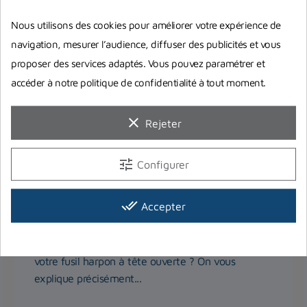
Nous utilisons des cookies pour améliorer votre expérience de
navigation, mesurer l’audience, diffuser des publicités et vous
proposer des services adaptés. Vous pouvez paramétrer et
accéder à notre politique de confidentialité à tout moment.
clear
Rejeter
tune
Configurer
Monter soi-même un fusil de chasse
done_all
Accepter
à tête ouverte
Vous souhaitez apprendre à monter vous-même
votre fusil harpon à tête ouverte ? On vous
explique précisément...