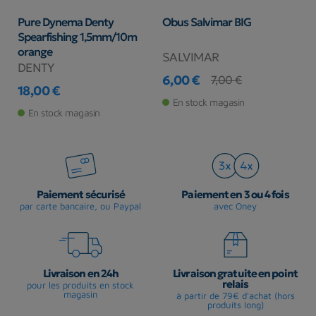
Pure Dynema Denty
Obus Salvimar BIG
T
Spearfishing 1,5mm/10m
S
orange
SALVIMAR
1
DENTY
Pr
6,00 €
7,00 €
18,00 €
Prix
Prix de base
Prix
En stock magasin
En stock magasin
Paiement sécurisé
Paiement en 3 ou 4 fois
par carte bancaire, ou Paypal
avec Oney
Livraison en 24h
Livraison gratuite en point
relais
pour les produits en stock
magasin
à partir de 79€ d'achat (hors
produits long)