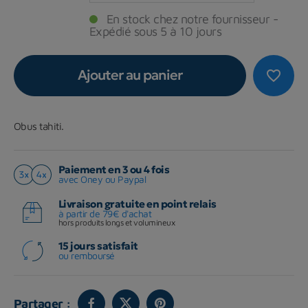
En stock chez notre fournisseur -
Expédié sous 5 à 10 jours
Ajouter au panier
favorite_border
Obus tahiti.
Paiement en 3 ou 4 fois
avec Oney ou Paypal
Livraison gratuite en point relais
à partir de 79€ d'achat
hors produits longs et volumineux
15 jours satisfait
ou remboursé
Partager :