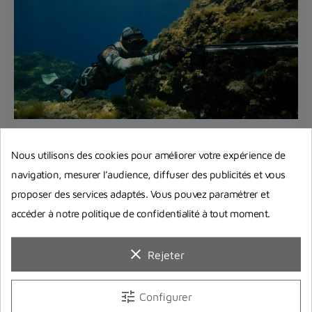
Monter soi-même un fusil de chasse
Nous utilisons des cookies pour améliorer votre expérience de
à tête ouverte
navigation, mesurer l’audience, diffuser des publicités et vous
Vous souhaitez apprendre à monter vous-même
proposer des services adaptés. Vous pouvez paramétrer et
votre fusil harpon à tête ouverte ? On vous
accéder à notre politique de confidentialité à tout moment.
explique précisément...
clear
Rejeter
Lire la suite
tune
Configurer