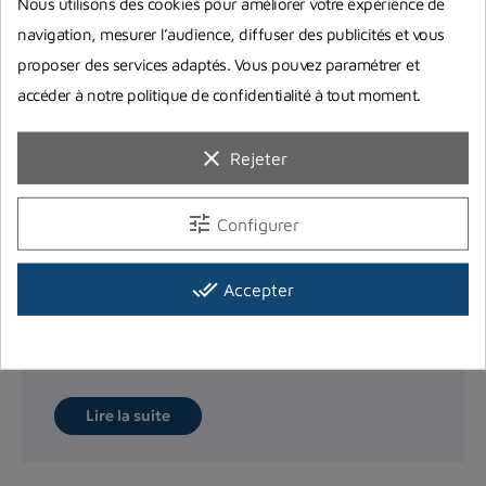
Nous utilisons des cookies pour améliorer votre expérience de
navigation, mesurer l’audience, diffuser des publicités et vous
proposer des services adaptés. Vous pouvez paramétrer et
accéder à notre politique de confidentialité à tout moment.
clear
Rejeter
tune
Configurer
Entretenir le détendeur de plongée :
comment faire ?
done_all
Accepter
Vous vous demandez comment réaliser l’entretien
de votre détendeur de plongée ? Ou même quand
est-ce que vous...
Lire la suite