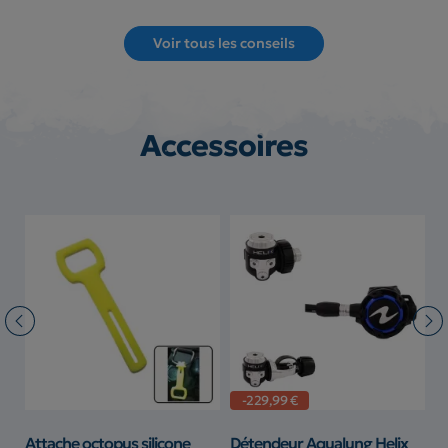
Voir tous les conseils
Accessoires
-229,99 €
u
Attache octopus silicone
Détendeur Aqualung Helix
A