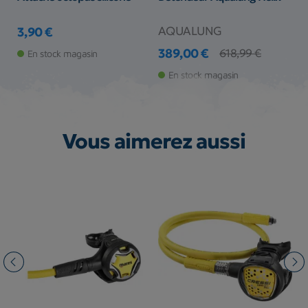
g
AQUALUNG
S
3,90 €
Prix
389,00 €
1
618,99 €
En stock magasin
Prix
Prix de base
Pr
Pr
En stock magasin
Vous aimerez aussi