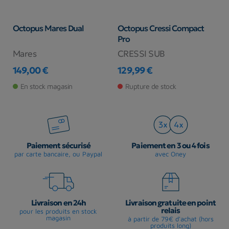
Octopus Mares Dual
Octopus Cressi Compact
O
Pro
Mares
CRESSI SUB
C
149,00 €
129,99 €
1
Prix
Prix
Pr
En stock magasin
Rupture de stock
Paiement sécurisé
Paiement en 3 ou 4 fois
par carte bancaire, ou Paypal
avec Oney
Livraison en 24h
Livraison gratuite en point
relais
pour les produits en stock
magasin
à partir de 79€ d'achat (hors
produits long)