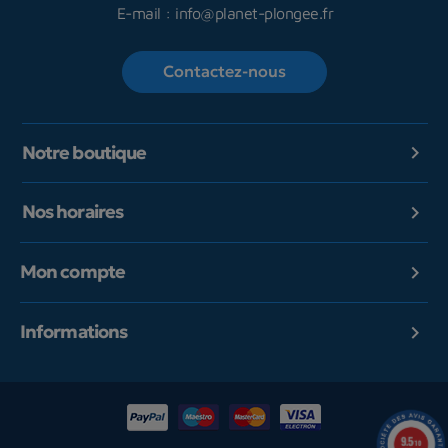
E-mail :
info@planet-plongee.fr
Contactez-nous
Notre boutique

Nos horaires

Mon compte

Informations

9.5
/10