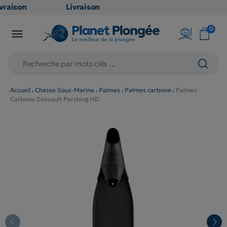
raison
Livraison
ATUITE
GRATUITE
0

point
en point
ais dès
relais dès
€
79€
chats
d'achats
rs
(hors
Accueil
Chasse Sous-Marine
Palmes
Palmes carbone
Palmes
Carbone Dessault Pershing HD
duits
produits
g et
long et
umineux
volumineux
on
: non
ibles)
éligibles)