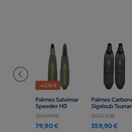
€
-40,10 €
Cressi
Palmes Salvimar
Palmes Carbon
ofessional
Speeder HD
Sigalsub Tsuna
SALVIMAR
SIGALSUB
SUB
79,90 €
359,90 €
Prix
€
79,99 €