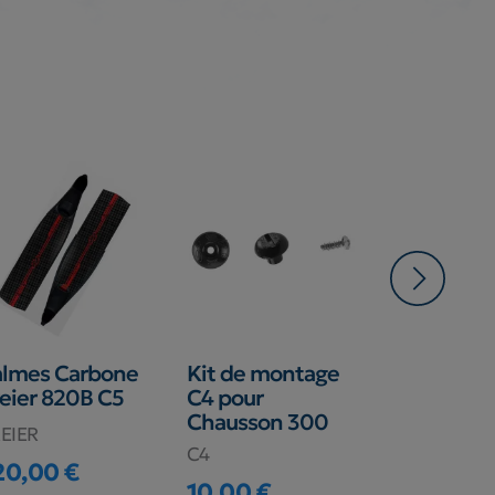
-4,00 €
almes Carbone
Kit de montage
Semelles
eier 820B C5
C4 pour
anatomiq
Chausson 300
pour palm
EIER
C4
C4
20,00 €
ix
10,00 €
31,00 €