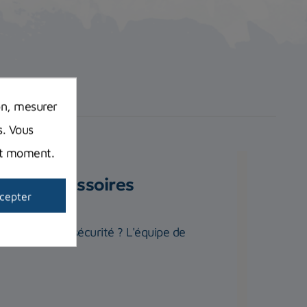
on, mesurer
s. Vous
out moment.
quels accessoires
cepter
te quiétude et sécurité ? L'équipe de