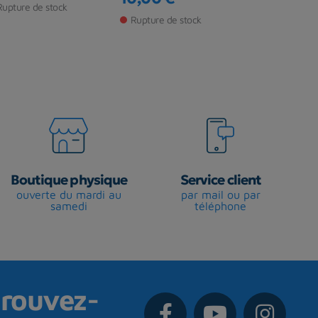
Prix
Prix
Prix de ba
Rupture de stock
Rupture de stock
Rupture de s
Boutique physique
Service client
ouverte du mardi au
par mail ou par
samedi
téléphone
rouvez-