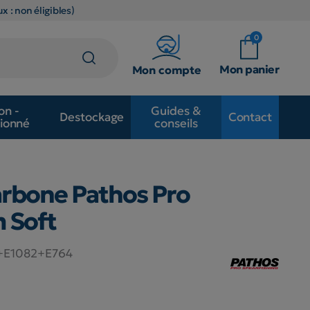
x : non éligibles)
0
Mon panier
Mon compte
on -
Guides &
Destockage
Contact
ionné
conseils
arbone Pathos Pro
 Soft
+E1082+E764