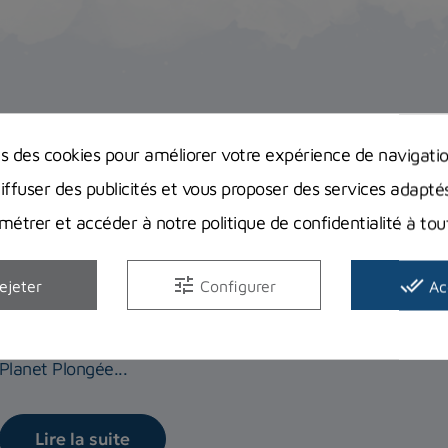
Avis clients
Guides d'achat
ns des cookies pour améliorer votre expérience de navigati
diffuser des publicités et vous proposer des services adapté
étrer et accéder à notre politique de confidentialité à t
Bien débuter la chasse sous-marine : 
tune
done_all
ejeter
Configurer
Ac
obligatoires et indispensables ?
Quels sont les accessoires pour pouvoir la pratiquer en tou
Planet Plongée...
Lire la suite