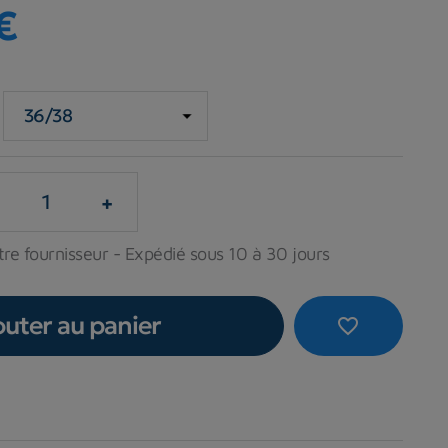
€
+
tre fournisseur - Expédié sous 10 à 30 jours
outer au panier
favorite_border