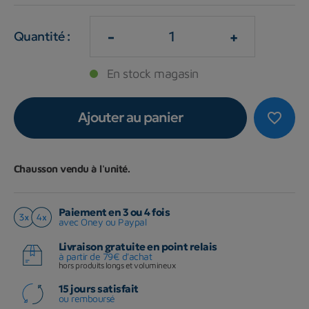
-
+
Quantité :
En stock magasin
Ajouter au panier
favorite_border
Chausson vendu à l'unité.
Paiement en 3 ou 4 fois
avec Oney ou Paypal
Livraison gratuite en point relais
à partir de 79€ d'achat
hors produits longs et volumineux
15 jours satisfait
ou remboursé