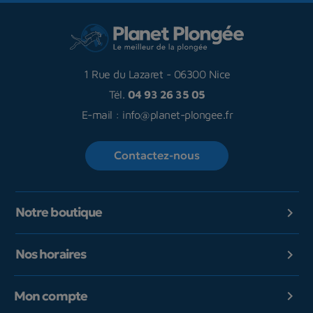
1 Rue du Lazaret
-
06300 Nice
Tél.
04 93 26 35 05
E-mail :
info@planet-plongee.fr
Contactez-nous
Notre boutique

Nos horaires

Mon compte
