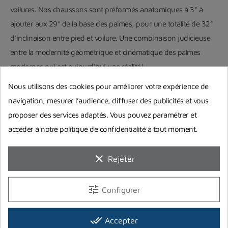
voilures. Nos chaussons sont préformés anatomiques à 3° à
ajouter aux 29° de la base des palmes, pour une totalité de 32°
d’inclinaison entre pied et voilure. Une combinaison judicieuse
entre la modernité géométrique et cinématique des palmes
modernes qui est aujourd'hui une réalité!
Nous utilisons des cookies pour améliorer votre expérience de
navigation, mesurer l’audience, diffuser des publicités et vous
proposer des services adaptés. Vous pouvez paramétrer et
accéder à notre politique de confidentialité à tout moment.
clear
Rejeter
tune
Configurer
La conception des palmes modernes vise à obtenir de meilleures
performances en augmentant l’angle entre le chausson et la
done_all
Accepter
voilure. L’angle donné par le chausson doit être augmenté. Si cet