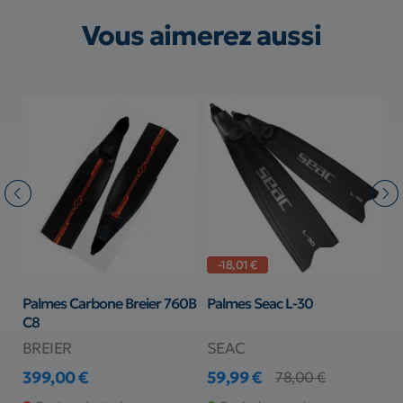
Vous aimerez aussi
-101,00 €
-17,01 €
Palmes en carbone Imersion
Palmes Seac Talent Camo
Essentiel
Gris
Imersion
SEAC
299,00 €
49,99 €
400,00 €
67,00 €
Prix
Prix de base
Prix
Prix de base