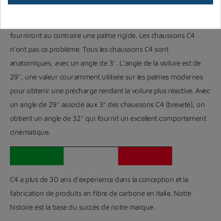
angle est trop faible, la voilure sera rigide et la palme peu
performante. Des voilures souples avec un angle important
fourniront au contraire une palme rigide. Les chaussons C4
n’ont pas ce problème. Tous les chaussons C4 sont
anatomiques, avec un angle de 3°. L’angle de la voilure est de
29°, une valeur couramment utilisée sur les palmes modernes
pour obtenir une précharge rendant la voilure plus réactive. Avec
un angle de 29° associé aux 3° des chaussons C4 (breveté), on
obtient un angle de 32° qui fournit un excellent comportement
cinématique.
C4 a plus de 30 ans d’expérience dans la conception et la
fabrication de produits en fibre de carbone en Italie. Notre
histoire est la base du succès de notre marque.