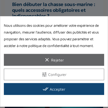
Bien débuter la chasse sous-marine :
quels accessoires obligatoires et
indispensables ?
Quels sont les accessoires pour pouvoir la
Nous utilisons des cookies pour améliorer votre expérience de
pratiquer en toute quiétude et sécurité ? L'équipe
navigation, mesurer l’audience, diffuser des publicités et vous
de Planet Plongée...
proposer des services adaptés. Vous pouvez paramétrer et
accéder à notre politique de confidentialité à tout moment.
Lire la suite
clear
Rejeter
tune
Configurer
done_all
Accepter