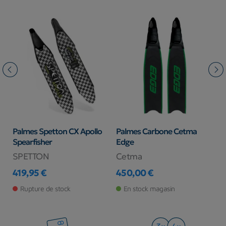
Palmes Spetton CX Apollo
Palmes Carbone Cetma
P
Spearfisher
Edge
S
SPETTON
Cetma
P
419,95 €
450,00 €
4
Prix
Prix
Pr
Pr
Rupture de stock
En stock magasin