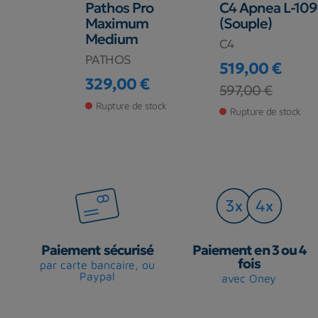
t Minimal
Pathos Pro
C4 Apnea L-10
Maximum
(Souple)
Medium
lt
C4
PATHOS
 €
519,00 €
329,00 €
base
Prix
Prix de base
€
597,00 €
Prix
Rupture de stock
 magasin
Rupture de stock
Paiement sécurisé
Paiement en 3 ou 4
fois
par carte bancaire, ou
Paypal
avec Oney