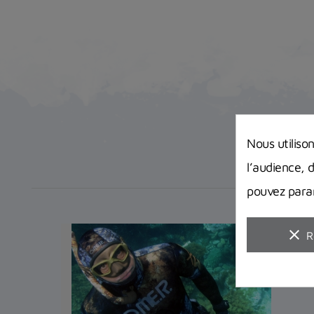
Nous utiliso
l’audience, 
pouvez param
clear
R