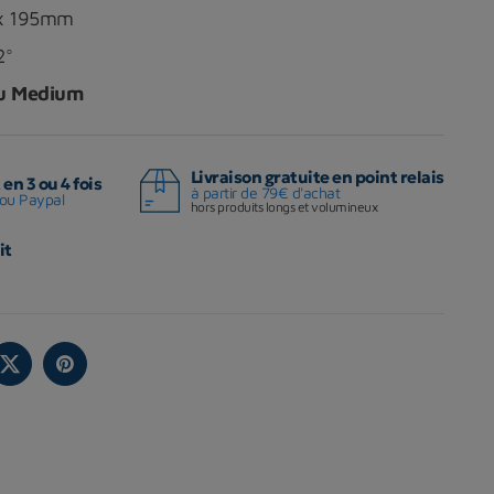
 x 195mm
2°
ou Medium
Livraison gratuite en point relais
en 3 ou 4 fois
à partir de 79€ d'achat
ou Paypal
hors produits longs et volumineux
it