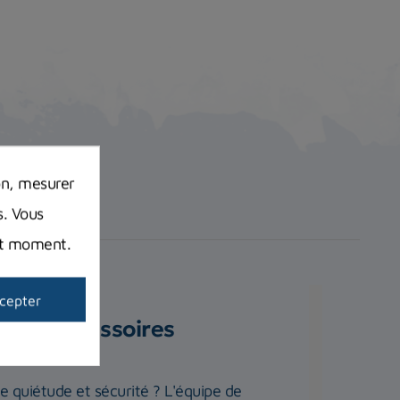
on, mesurer
s. Vous
out moment.
cepter
quels accessoires
te quiétude et sécurité ? L'équipe de