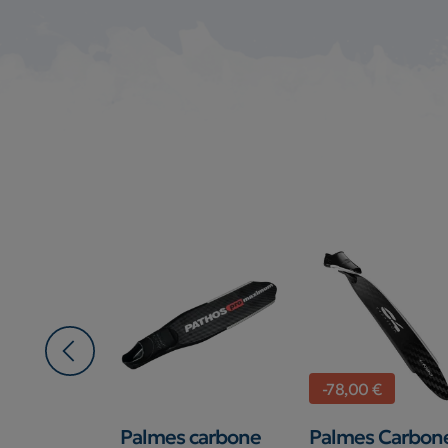
€
-78,00 €
 Carbone
Palmes carbone
Palmes Carbon