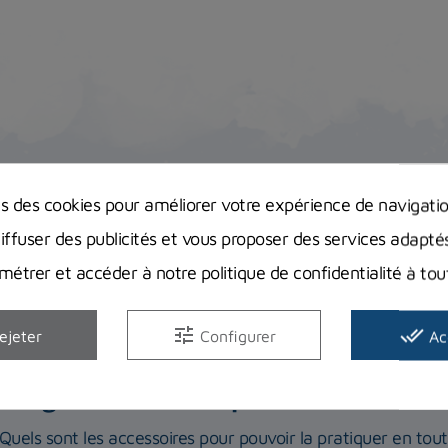
ns des cookies pour améliorer votre expérience de navigati
Description
Guides d'achat
diffuser des publicités et vous proposer des services adapté
étrer et accéder à notre politique de confidentialité à t
tune
done_all
ejeter
Configurer
Ac
Bien débuter la chasse sous-marine : 
obligatoires et indispensables ?
Quels sont les accessoires pour pouvoir la pratiquer en tou