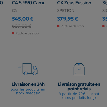
90
C4 S-990 Camu
CX Zeus Fussion
Si
C4
SPETTON
SI
545,00 €
379,95 €
3
Prix
Pr
Prix
Prix de base
609,00 €
Rupture de stock
Rupture de stock
Livraison en 24h
Livraison gratuite en
point relais
pour les produits en
stock magasin
à partir de 79€ d'achat
(hors produits long)