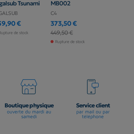
galsub Tsunami
MB002
Pathos Ul
Medium
GALSUB
C4
PATHOS
59,90 €
373,50 €
ix
349,00 €
Prix
Prix de base
449,50 €
Prix
Rupture de stock
Rupture de s
Rupture de stock
Boutique physique
Service client
ouverte du mardi au
par mail ou par
samedi
téléphone