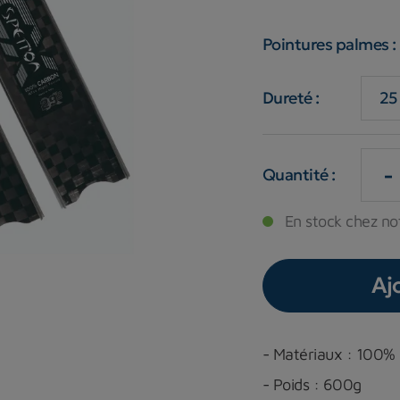
Pointures palmes :
Dureté :
-
Quantité :
En stock chez not
Aj
- Matériaux : 100%
- Poids : 600g