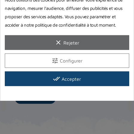
navigation, mesurer l’audience, diffuser des publicités et vous
proposer des services adaptés. Vous pouvez paramétrer et
accéder à notre politique de confidentialité à tout moment.
clear
Rejeter
Quelles palmes de chasse sous-
marine choisir pour débuter ?
tune
Configurer
Choisir ses palmes de chasse sous marine ou
d'apnée quand on débute n'est pas chose facile.
done_all
Accepter
Nous vous conseillons...
Lire la suite