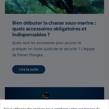
Bien débuter la chasse sous-marine :
quels accessoires obligatoires et
indispensables ?
Quels sont les accessoires pour pouvoir la
pratiquer en toute quiétude et sécurité ? L'équipe
de Planet Plongée...
Lire la suite
Nous utilisons des cookies pour améliorer votre expérience de