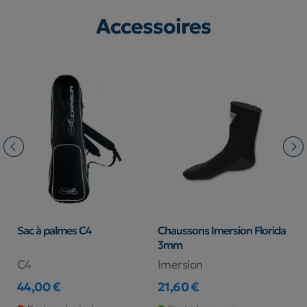
Accessoires
e
Sac à palmes C4
Chaussons Imersion Florida
P
3mm
I
C4
Imersion
I
44,00 €
21,60 €
8
Prix
Prix
Pr