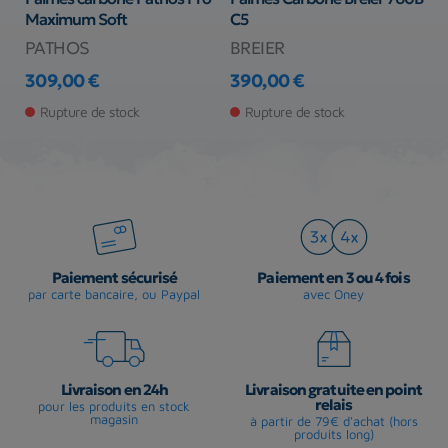
Maximum Soft
C5
P
PATHOS
BREIER
C
309,00 €
390,00 €
5
Prix
Prix
Pr
Pr
Rupture de stock
Rupture de stock
Paiement sécurisé
Paiement en 3 ou 4 fois
par carte bancaire, ou Paypal
avec Oney
Livraison en 24h
Livraison gratuite en point
relais
pour les produits en stock
magasin
à partir de 79€ d'achat (hors
produits long)