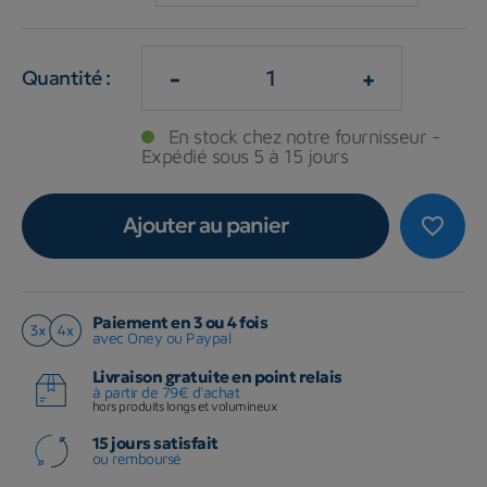
-
+
Quantité :
En stock chez notre fournisseur -
Expédié sous 5 à 15 jours
Ajouter au panier
favorite_border
Paiement en 3 ou 4 fois
avec Oney ou Paypal
Livraison gratuite en point relais
à partir de 79€ d'achat
hors produits longs et volumineux
15 jours satisfait
ou remboursé