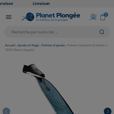
raison
Livraison
TUITE
GRATUITE
0

oint
en point
is dès
relais dès
79€
hats
d'achats
s
(hors
Accueil
Apnée et Nage
Palmes d'apnée
Palmes Carbone C4 Betta L-
1090 (Extra-Souple)
uits
produits
 et
long et
umineux
volumineux
n
: non
bles)
éligibles)