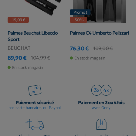
Promo !
-15,09 €
-30%
Palmes Beuchat Libeccio
Palmes C4 Umberto Pelizzari
P
Sport
P
BEUCHAT
C
76,30 €
109,00 €
Prix
Prix de base
89,90 €
5
104,99 €
En stock magasin
Prix
Prix de base
Pr
Pr
En stock magasin
Paiement sécurisé
Paiement en 3 ou 4 fois
par carte bancaire, ou Paypal
avec Oney