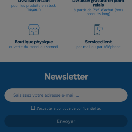
Livraison en 24h
Livraison gratuite en point
relais
pour les produits en stock
magasin
à partir de 79€ d'achat (hors
produits long)
Boutique physique
Service client
ouverte du mardi au samedi
par mail ou par téléphone
Newsletter
J'accepte la
politique de confidentialité
.