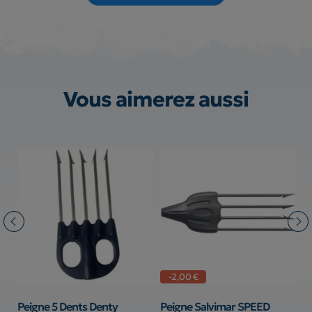
Vous aimerez aussi
-2,00 €
ox
Peigne 5 Dents Denty
Peigne Salvimar SPEED
T