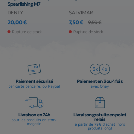
Spearfishing M7
DENTY
SALVIMAR
I
20,00 €
7,50 €
5
9,50 €
Prix
Prix
Prix de base
Pr
Pr
Rupture de stock
Rupture de stock
Paiement sécurisé
Paiement en 3 ou 4 fois
par carte bancaire, ou Paypal
avec Oney
Livraison en 24h
Livraison gratuite en point
relais
pour les produits en stock
magasin
à partir de 79€ d'achat (hors
produits long)