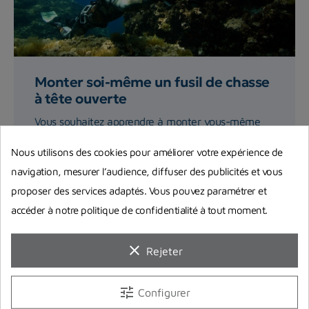
Monter soi-même un fusil de chasse
à tête ouverte
Vous souhaitez apprendre à monter vous-même
votre fusil harpon à tête ouverte ? On vous
Nous utilisons des cookies pour améliorer votre expérience de
explique précisément...
navigation, mesurer l’audience, diffuser des publicités et vous
proposer des services adaptés. Vous pouvez paramétrer et
Lire la suite
accéder à notre politique de confidentialité à tout moment.
clear
Rejeter
tune
Configurer