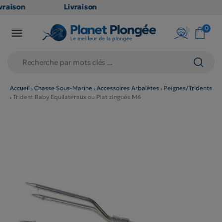
raison
Livraison
ATUITE
GRATUITE
0

point
en point
is dès
relais dès
79€
chats
d'achats
rs
(hors
Accueil
Chasse Sous-Marine
Accessoires Arbalètes
Peignes/Tridents
Trident Baby Equilatéraux ou Plat zingués M6
duits
produits
 et
long et
umineux
volumineux
n
: non
ibles)
éligibles)