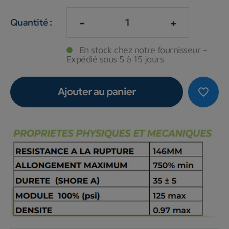
-
+
Quantité :
En stock chez notre fournisseur -
Expédié sous 5 à 15 jours
Ajouter au panier
favorite_border