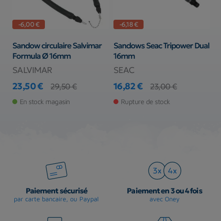
-6,00 €
-6,18 €
Sandow circulaire Salvimar
Sandows Seac Tripower Dual
P
Formula Ø 16mm
16mm
E
SALVIMAR
SEAC
S
23,50 €
16,82 €
2
29,50 €
23,00 €
Prix
Prix de base
Prix
Prix de base
Pr
En stock magasin
Rupture de stock
Paiement sécurisé
Paiement en 3 ou 4 fois
par carte bancaire, ou Paypal
avec Oney