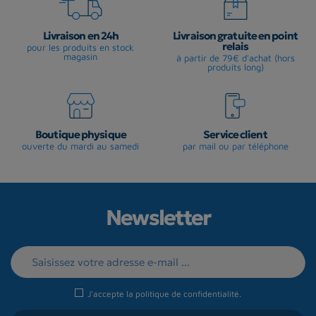
Livraison en 24h
Livraison gratuite en point
relais
pour les produits en stock
magasin
à partir de 79€ d'achat (hors
produits long)
Boutique physique
Service client
ouverte du mardi au samedi
par mail ou par téléphone
Newsletter
J'accepte la
politique de confidentialité
.