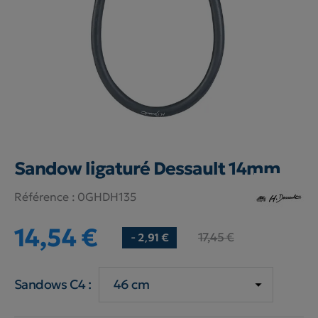
Sandow ligaturé Dessault 14mm
Référence :
0GHDH135
14,54 €
17,45 €
- 2,91 €
Sandows C4 :