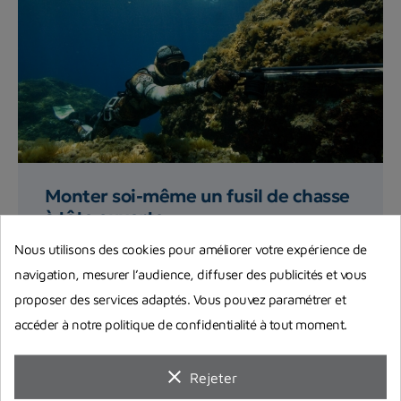
Monter soi-même un fusil de chasse
à tête ouverte
Vous souhaitez apprendre à monter vous-même
Nous utilisons des cookies pour améliorer votre expérience de
votre fusil harpon à tête ouverte ? On vous
navigation, mesurer l’audience, diffuser des publicités et vous
explique précisément...
proposer des services adaptés. Vous pouvez paramétrer et
accéder à notre politique de confidentialité à tout moment.
Lire la suite
clear
Rejeter