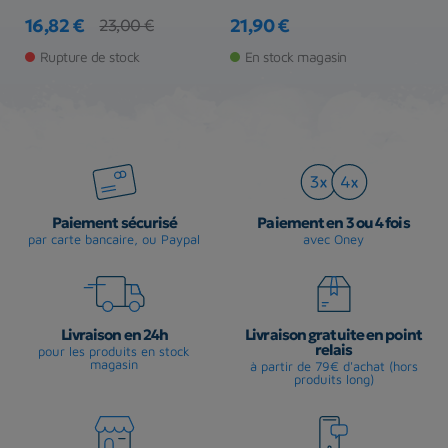
16,82 €
21,90 €
6
23,00 €
Prix
Prix de base
Prix
Pr
Pr
Rupture de stock
En stock magasin
Paiement sécurisé
Paiement en 3 ou 4 fois
par carte bancaire, ou Paypal
avec Oney
Livraison en 24h
Livraison gratuite en point
relais
pour les produits en stock
magasin
à partir de 79€ d'achat (hors
produits long)