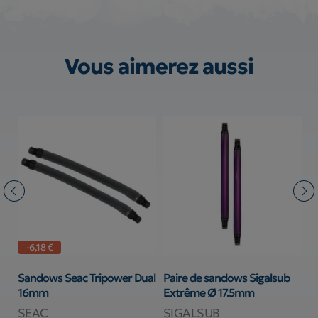
Vous aimerez aussi
-6,18 €
Sandows Seac Tripower Dual
Paire de sandows Sigalsub
J
16mm
Extrême Ø 17.5mm
p
SEAC
SIGALSUB
S