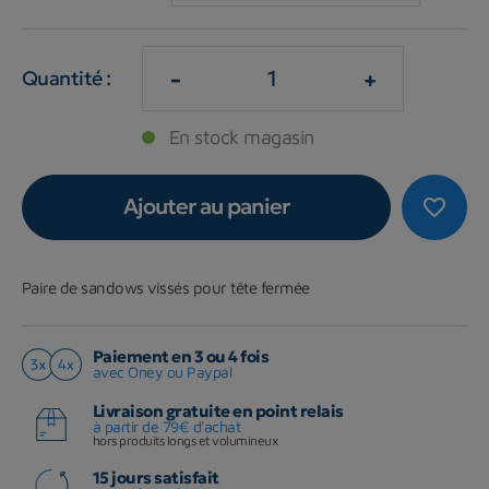
-
+
Quantité :
En stock magasin
Ajouter au panier
favorite_border
Paire de sandows vissés pour tête fermée
Paiement en 3 ou 4 fois
avec Oney ou Paypal
Livraison gratuite en point relais
à partir de 79€ d'achat
hors produits longs et volumineux
15 jours satisfait