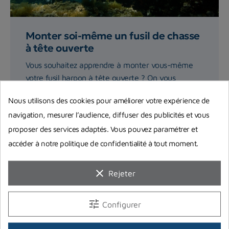
Monter soi-même un fusil de chasse
à tête ouverte
Vous souhaitez apprendre à monter vous-même
votre fusil harpon à tête ouverte ? On vous
explique précisément...
Nous utilisons des cookies pour améliorer votre expérience de
navigation, mesurer l’audience, diffuser des publicités et vous
Lire la suite
proposer des services adaptés. Vous pouvez paramétrer et
accéder à notre politique de confidentialité à tout moment.
clear
Rejeter
tune
Configurer