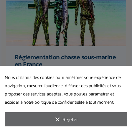
Règlementation chasse sous-marine
en France
Réglementation de la pêche sous-marine en
Nous utilisons des cookies pour améliorer votre expérience de
France : quelles sont les informations à prendre en
navigation, mesurer l’audience, diffuser des publicités et vous
compte et où ? Vous...
proposer des services adaptés. Vous pouvez paramétrer et
accéder à notre politique de confidentialité à tout moment.
Lire la suite
clear
Rejeter