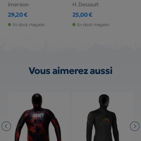
Imersion
H. Dessault
C
29,20 €
25,00 €
4
Prix
Prix
Pr
Pr
En stock magasin
En stock magasin
Vous aimerez aussi