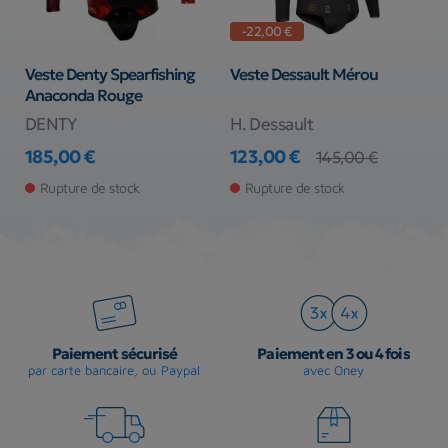
-22,00 €
Veste Denty Spearfishing
Veste Dessault Mérou
P
Anaconda Rouge
DENTY
H. Dessault
S
185,00 €
123,00 €
4
145,00 €
Prix
Prix
Prix de base
Pr
Rupture de stock
Rupture de stock
Paiement sécurisé
Paiement en 3 ou 4 fois
par carte bancaire, ou Paypal
avec Oney