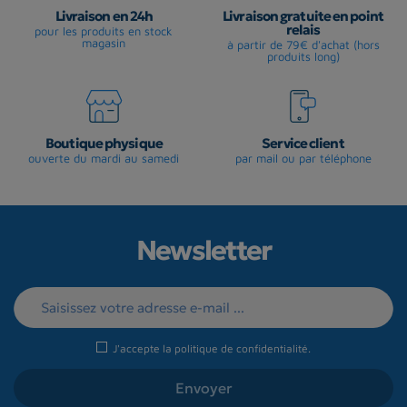
Livraison en 24h
Livraison gratuite en point
relais
pour les produits en stock
magasin
à partir de 79€ d'achat (hors
produits long)
Boutique physique
Service client
ouverte du mardi au samedi
par mail ou par téléphone
Newsletter
J'accepte la
politique de confidentialité
.