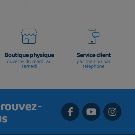
Boutique physique
Service client
ouverte du mardi au
par mail ou par
samedi
téléphone
rouvez-
us