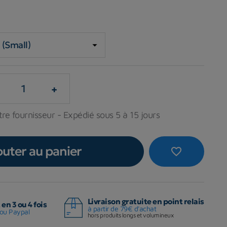
+
re fournisseur - Expédié sous 5 à 15 jours
outer au panier
favorite_border
Livraison gratuite en point relais
en 3 ou 4 fois
à partir de 79€ d'achat
ou Paypal
hors produits longs et volumineux