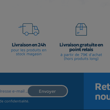
Livraison en 24h
Livraison gratuite en
point relais
pour les produits en
stock magasin
à partir de 79€ d'achat
(hors produits long)
Ret
no
de confidentialité
.