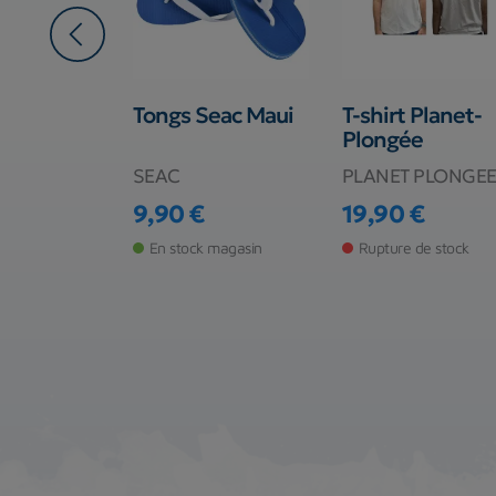
Tongs Seac Maui
T-shirt Planet-
nctions
Plongée
SEAC
PLANET PLONGE
9,90 €
19,90 €
Prix
Prix
€
En stock magasin
Rupture de stock
de stock