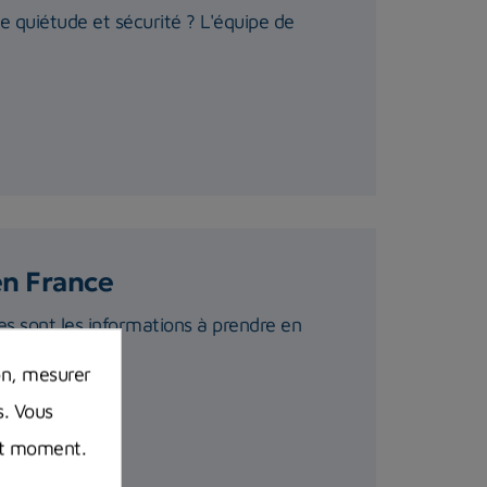
te quiétude et sécurité ? L'équipe de
en France
s sont les informations à prendre en
on, mesurer
s. Vous
out moment.