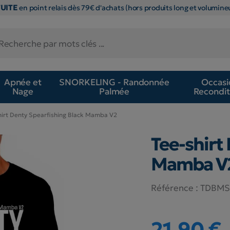
TUITE
en point relais dès 79€ d'achats (hors produits long et volumineu
Apnée et
SNORKELING - Randonnée
Occasi
Nage
Palmée
Recondit
hirt Denty Spearfishing Black Mamba V2
Tee-shirt
Mamba V
Référence :
TDBM
21,90 €