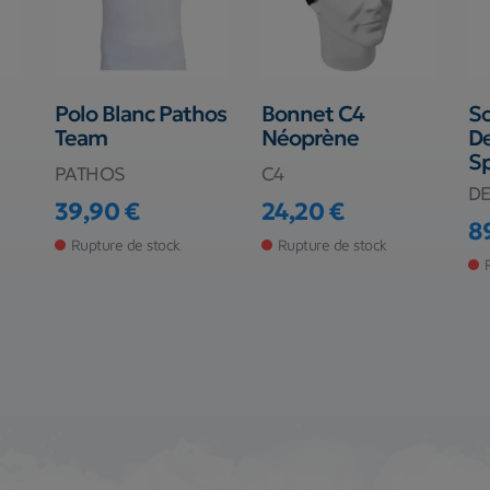
Polo Blanc Pathos
Bonnet C4
So
Team
Néoprène
D
Sp
E
PATHOS
C4
D
39,90 €
24,20 €
Prix
Prix
8
Pr
Rupture de stock
Rupture de stock