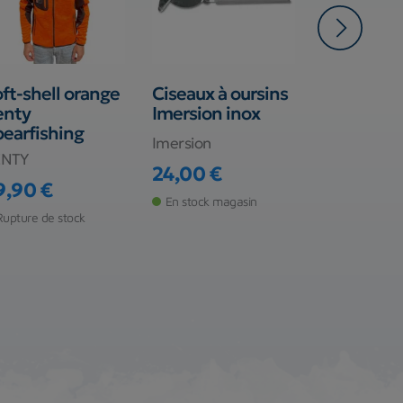
ft-shell orange
Ciseaux à oursins
Mousque
enty
Imersion inox
largable 
earfishing
Spearfish
Imersion
87mm*1
ENTY
24,00 €
DENTY
Prix
9,90 €
ix
En stock magasin
20,00 €
Rupture de stock
Prix
Rupture de s