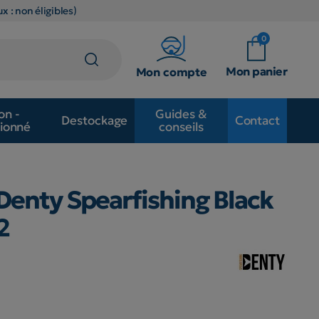
x : non éligibles)
0
Mon panier
Mon compte
on -
Guides &
Destockage
Contact
ionné
conseils
 Denty Spearfishing Black
2
S