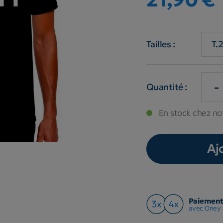
Tailles :
-
Quantité :
En stock chez not
Aj
Paiement 
avec Oney 