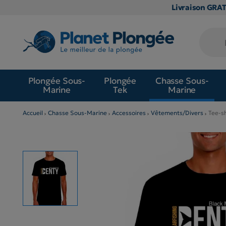
Livraison GRA
Plongée Sous-
Plongée
Chasse Sous-
Marine
Tek
Marine
Accueil
Chasse Sous-Marine
Accessoires
Vêtements/Divers
Tee-s