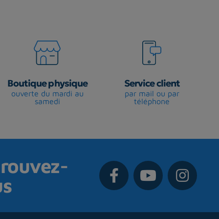
Boutique physique
Service client
ouverte du mardi au
par mail ou par
samedi
téléphone
rouvez-
us