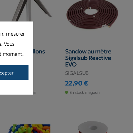
on, mesurer
s. Vous
Double-ardillons
Sandow au mètre
out moment.
Pathos
Sigalsub Reactive
EVO
PATHOS
SIGALSUB
cepter
4,90 €
22,90 €
Prix
Prix
En stock magasin
En stock magasin