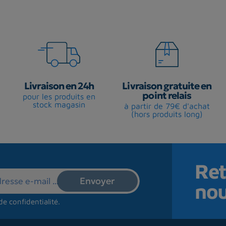
Livraison en 24h
Livraison gratuite en
point relais
pour les produits en
stock magasin
à partir de 79€ d'achat
(hors produits long)
Ret
no
de confidentialité
.