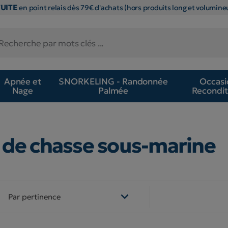
TUITE
en point relais dès 79€ d'achats (hors produits long et volumineu
Apnée et
SNORKELING - Randonnée
Occasi
Nage
Palmée
Recondit
s de chasse sous-marine

Par pertinence