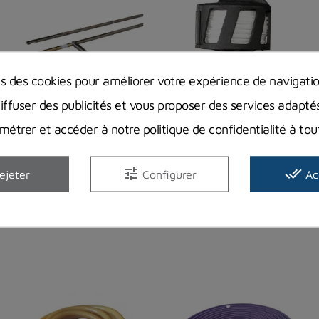
ns des cookies pour améliorer votre expérience de navigati
diffuser des publicités et vous proposer des services adapté
Flèche à ergots
Moulinet Pathos
étrer et accéder à notre politique de confidentialité à t
Sigalsub Ø 6.25mm
Horizontal 40m
Mono-ardillon
tune
done_all
SIGALSUB
PATHOS
ejeter
Configurer
Ac
30,90 €
39,90 €
Prix
Prix
En stock magasin
En stock magasin