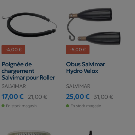
-4,00 €
-6,00 €
Poignée de
Obus Salvimar
chargement
Hydro Velox
Salvimar pour Roller
SALVIMAR
SALVIMAR
17,00 €
25,00 €
21,00 €
31,00 €
Prix
Prix de base
Prix
Prix de base
En stock magasin
En stock magasin