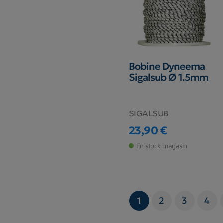
Bobine Dyneema
Sigalsub Ø 1.5mm
SIGALSUB
23,90 €
Prix
En stock magasin
1
2
3
4