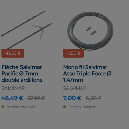
-11,50 €
-1,50 €
Flèche Salvimar
Mono fil Salvimar
Pacific Ø 7mm
Asso Triple Force Ø
double ardillons
1.47mm
SALVIMAR
SALVIMAR
46,49 €
7,00 €
57,99 €
8,50 €
Prix
Prix de base
Prix
Prix de base
En stock magasin
En stock magasin