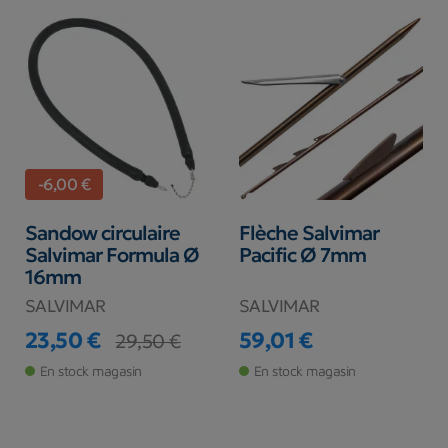
-6,00 €
Sandow circulaire
Flèche Salvimar
Salvimar Formula Ø
Pacific Ø 7mm
16mm
SALVIMAR
SALVIMAR
23,50 €
59,01 €
29,50 €
Prix
Prix de base
Prix
En stock magasin
En stock magasin