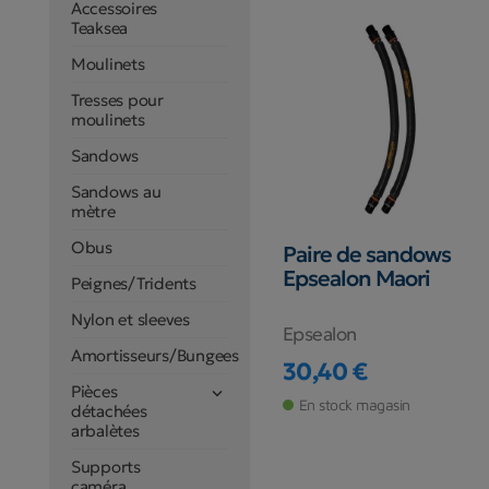
Accessoires
Teaksea
Moulinets
Tresses pour
moulinets
Sandows
Sandows au
mètre
Obus
Paire de sandows
Epsealon Maori
Peignes/Tridents
Nylon et sleeves
Epsealon
Amortisseurs/Bungees
30,40 €
Prix
Pièces

En stock magasin
détachées
arbalètes
Supports
caméra