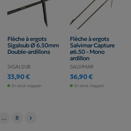
Flèche à ergots
Flèche à ergots
Sigalsub Ø 6.50mm
Salvimar Capture
Double-ardillons
ø6.50 - Mono
ardillon
SIGALSUB
SALVIMAR
33,90 €
36,90 €
Prix
Prix
En stock magasin
En stock magasin
…
8
