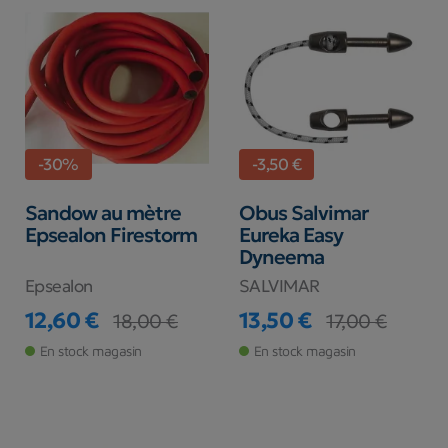
-30%
-3,50 €
Sandow au mètre
Obus Salvimar
Epsealon Firestorm
Eureka Easy
Dyneema
Epsealon
SALVIMAR
12,60 €
13,50 €
18,00 €
17,00 €
Prix
Prix de base
Prix
Prix de base
En stock magasin
En stock magasin