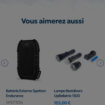
Vous aimerez aussi
Batterie Externe Spetton
Lampe Bestdivers
M
Endurance
UpBellatrix 1300
C
SPETTON
C
155,00 €