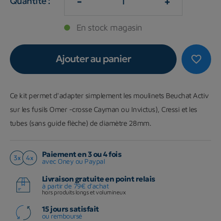
-
+
Quantité :
En stock magasin
Ajouter au panier
favorite_border
Ce kit permet d'adapter simplement les moulinets Beuchat Activ
sur les fusils Omer -crosse Cayman ou Invictus), Cressi et les
tubes (sans guide flèche) de diamètre 28mm.
Paiement en 3 ou 4 fois
avec Oney ou Paypal
Livraison gratuite en point relais
à partir de 79€ d'achat
hors produits longs et volumineux
15 jours satisfait
ou remboursé