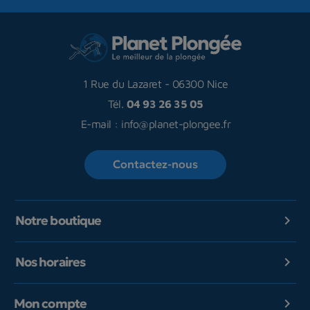
1 Rue du Lazaret
-
06300 Nice
Tél.
04 93 26 35 05
E-mail :
info@planet-plongee.fr
Contactez-nous
Notre boutique

Nos horaires

Mon compte
