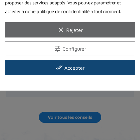
proposer des services adaptés. Vous pouvez paramétrer et
accéder à notre politique de confidentialité à tout moment.
clear
Rejeter
Choisir son arbalète de chasse sous-
marine
tune
Configurer
Comment choisir sa première arbalète de chasse
sous-marine ? Le vaste choix disponible sur le
marché peut rendre...
done_all
Accepter
Lire la suite
Voir tous les conseils