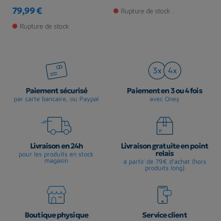
Prix
79,99 €
2
Rupture de stock
Prix
Pr
Rupture de stock
Paiement sécurisé
Paiement en 3 ou 4 fois
par carte bancaire, ou Paypal
avec Oney
Livraison en 24h
Livraison gratuite en point
relais
pour les produits en stock
magasin
à partir de 79€ d'achat (hors
produits long)
Boutique physique
Service client