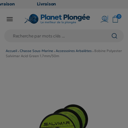
raison
Livraison
ATUITE
GRATUITE
0

point
en point
is dès
relais dès
79€
chats
d'achats
rs
(hors
Accueil
Chasse Sous-Marine
Accessoires Arbalètes
Bobine Polyester
Salvimar Acid Green 1.7mm/50m
duits
produits
 et
long et
umineux
volumineux
n
: non
ibles)
éligibles)