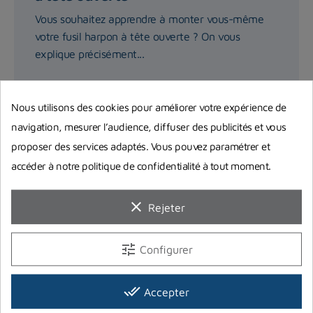
Vous souhaitez apprendre à monter vous-même
votre fusil harpon à tête ouverte ? On vous
explique précisément...
Lire la suite
Nous utilisons des cookies pour améliorer votre expérience de
navigation, mesurer l’audience, diffuser des publicités et vous
proposer des services adaptés. Vous pouvez paramétrer et
accéder à notre politique de confidentialité à tout moment.
clear
Rejeter
tune
Configurer
done_all
Accepter