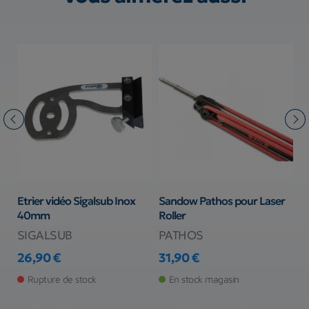
Etrier vidéo Sigalsub Inox
Sandow Pathos pour Laser
A
40mm
Roller
C
v
SIGALSUB
PATHOS
S
26,90 €
31,90 €
Prix
Prix
1
Pr
Rupture de stock
En stock magasin