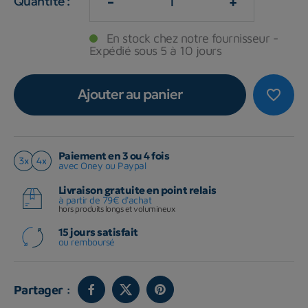
-
+
Quantité :
En stock chez notre fournisseur -
Expédié sous 5 à 10 jours
Ajouter au panier
favorite_border
Paiement en 3 ou 4 fois
avec Oney ou Paypal
Livraison gratuite en point relais
à partir de 79€ d'achat
hors produits longs et volumineux
15 jours satisfait
ou remboursé
Partager :