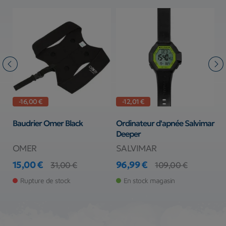
-16,00 €
-12,01 €
Baudrier Omer Black
Ordinateur d'apnée Salvimar
B
Deeper
OMER
SALVIMAR
O
15,00 €
96,99 €
2
31,00 €
109,00 €
Prix
Prix de base
Prix
Prix de base
Pr
Pr
Rupture de stock
En stock magasin