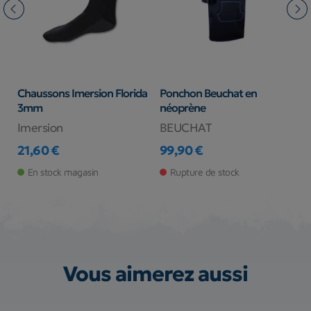
Chaussons Imersion Florida
Ponchon Beuchat en
L
3mm
néoprène
c
s
Imersion
BEUCHAT
1
Pr
21,60 €
99,90 €
Prix
Prix
En stock magasin
Rupture de stock
Vous aimerez aussi