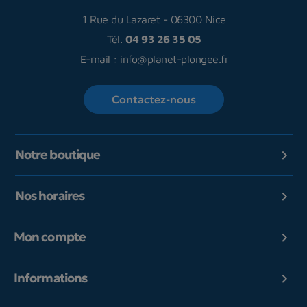
1 Rue du Lazaret
-
06300 Nice
Tél.
04 93 26 35 05
E-mail :
info@planet-plongee.fr
Contactez-nous
Notre boutique

Nos horaires

Mon compte

Informations
