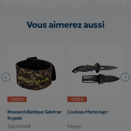
Vous aimerez aussi
-3,00 €
-17,35 €
er
Brassard élastique Salvimar
Couteau Mares Iago
D
Krypsis
S
SALVIMAR
Mares
D