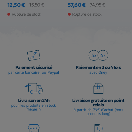
12,50 €
57,60 €
2
15,50 €
74,95 €
Prix
Prix de base
Prix
Prix de base
Pr
Rupture de stock
Rupture de stock
Paiement sécurisé
Paiement en 3 ou 4 fois
par carte bancaire, ou Paypal
avec Oney
Livraison en 24h
Livraison gratuite en point
relais
pour les produits en stock
magasin
à partir de 79€ d'achat (hors
produits long)