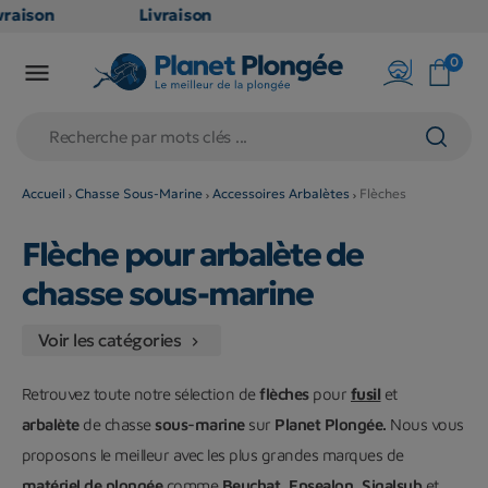
aison
Livraison
TUITE
GRATUITE
0

oint
en point
is dès
relais dès
79€
hats
d'achats
s
(hors
Accueil
Chasse Sous-Marine
Accessoires Arbalètes
Flèches
uits
produits
Flèche pour arbalète de
 et
long et
mineux
volumineux
chasse sous-marine
n
: non
bles)
éligibles)
Voir les catégories

Retrouvez toute notre sélection de
flèches
pour
fusil
et
arbalète
de chasse
sous-marine
sur
Planet Plongée.
Nous vous
proposons le meilleur avec les plus grandes marques de
matériel de plongée
comme
Beuchat
,
Epsealon
,
Sigalsub
et