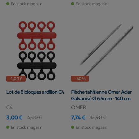
En stock magasin
En stock magasin
-1,00 €
-40%
Lot de 8 bloques ardillon C4
Flèche tahitienne Omer Acier
Galvanisé Ø 6.5mm - 140 cm
C4
OMER
3,00 €
7,74 €
4,00 €
12,90 €
Prix
Prix de base
Prix
Prix de base
En stock magasin
En stock magasin