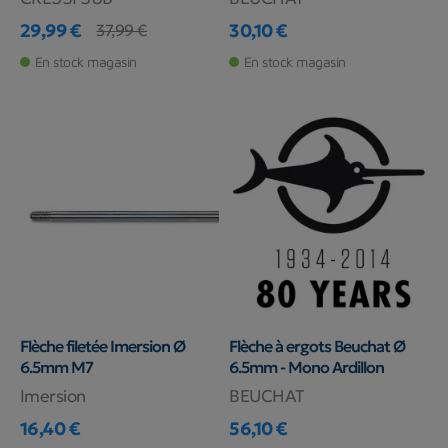
29,99 €
30,10 €
37,99 €
Prix
Prix de base
Prix
En stock magasin
En stock magasin
Flèche filetée Imersion Ø
Flèche à ergots Beuchat Ø
6.5mm M7
6.5mm - Mono Ardillon
Imersion
BEUCHAT
16,40 €
56,10 €
Prix
Prix