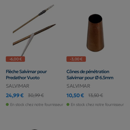
-6,00 €
-3,00 €
Flèche Salvimar pour
Cônes de pénétration
Predathor Vuoto
Salvimar pour Ø 6.5mm
SALVIMAR
SALVIMAR
24,99 €
10,50 €
30,99 €
13,50 €
Prix
Prix de base
Prix
Prix de base
En stock chez notre fournisseur
En stock chez notre fournisseur