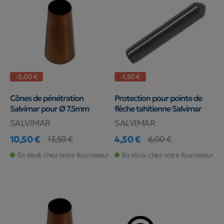
-3,00 €
-1,50 €
Cônes de pénétration
Protection pour pointe de
Salvimar pour Ø 7.5mm
flèche tahitienne Salvimar
SALVIMAR
SALVIMAR
10,50 €
4,50 €
13,50 €
6,00 €
Prix
Prix de base
Prix
Prix de base
En stock chez notre fournisseur
En stock chez notre fournisseur