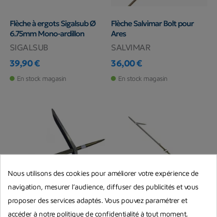
Flèche à ergots Sigalsub Ø
Flèche Salvimar Bolt pour
6.75mm Mono-ardillon
Ares
SIGALSUB
SALVIMAR
39,90 €
36,00 €
Prix
Prix
En stock magasin
En stock magasin
Nous utilisons des cookies pour améliorer votre expérience de
navigation, mesurer l’audience, diffuser des publicités et vous
proposer des services adaptés. Vous pouvez paramétrer et
accéder à notre politique de confidentialité à tout moment.
Flèche à ergots Sigalsub Ø
Flèche à ergots Pathos pour