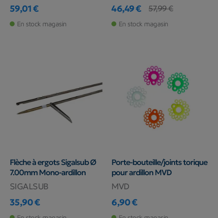
59,01 €
46,49 €
57,99 €
Prix
Prix
Prix de base
En stock magasin
En stock magasin
Flèche à ergots Sigalsub Ø
Porte-bouteille/joints torique
7.00mm Mono-ardillon
pour ardillon MVD
SIGALSUB
MVD
35,90 €
6,90 €
Prix
Prix
En stock magasin
En stock magasin