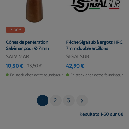
-3,00 €
Cônes de pénétration
Flèche Sigalsub à ergots HRC
Salvimar pour Ø 7mm
7mm double ardillons
SALVIMAR
SIGALSUB
10,50 €
42,90 €
13,50 €
Prix
Prix de base
Prix
En stock chez notre fournisseur
En stock chez notre fournisseur
1
2
3

Résultats 1-30 sur 68