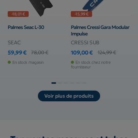
-18,01 €
-15,99 €
Palmes Seac L-30
Palmes Cressi Gara Modular
P
Impulse
S
SEAC
CRESSI SUB
C
59,99 €
109,00 €
8
78,00 €
124,99 €
Prix
Prix de base
Prix
Prix de base
Pr
Pr
En stock magasin
En stock chez notre
fournisseur
fo
Voir plus de produits