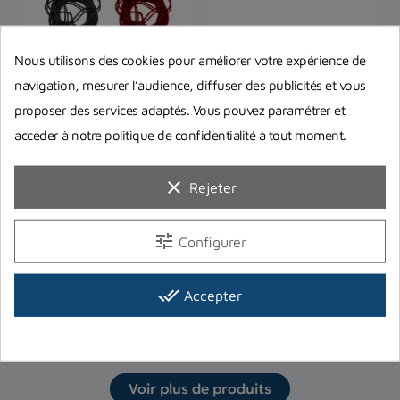
Nous utilisons des cookies pour améliorer votre expérience de
navigation, mesurer l’audience, diffuser des publicités et vous
proposer des services adaptés. Vous pouvez paramétrer et
accéder à notre politique de confidentialité à tout moment.
clear
Rejeter
Elastique de bouée Denty
Bouée Imersion Double
B
Spearfishing 8m
Enveloppe
S
e
DENTY
Imersion
tune
Configurer
D
21,00 €
22,40 €
Prix
Prix
3
Pr
En stock magasin
En stock magasin
done_all
Accepter
Voir plus de produits