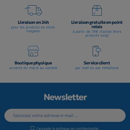
Livraison en 24h
Livraison gratuite en point
relais
pour les produits en stock
magasin
à partir de 79€ d'achat (hors
produits long)
Boutique physique
Service client
ouverte du mardi au samedi
par mail ou par téléphone
Newsletter
J'accepte la
politique de confidentialité
.