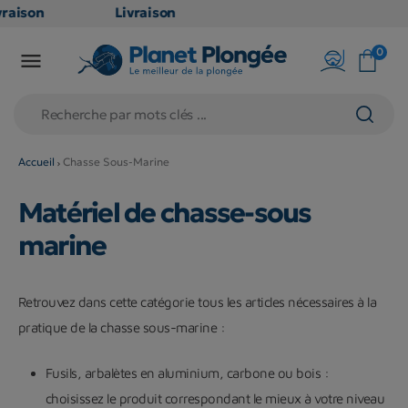
ison
Livraison
UITE
GRATUITE
0

nt
en point
 dès
relais dès
79€
ats
d'achats
(hors
Accueil
Chasse Sous-Marine
its
produits
Matériel de chasse-sous
t
long et
ineux
volumineux
marine
: non
les)
éligibles)
Retrouvez dans cette catégorie tous les articles nécessaires à la
pratique de la chasse sous-marine :
Fusils, arbalètes en aluminium, carbone ou bois :
choisissez le produit correspondant le mieux à votre niveau