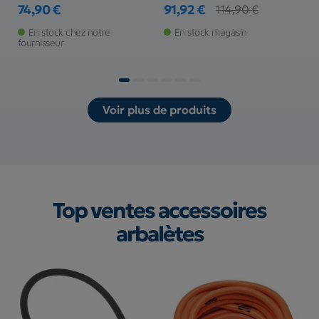
74,90 €
91,92 €
1
114,90 €
Prix
Prix
Prix de base
Pr
Pr
En stock chez notre
En stock magasin
fournisseur
Voir plus de produits
Top ventes
accessoires
arbalètes