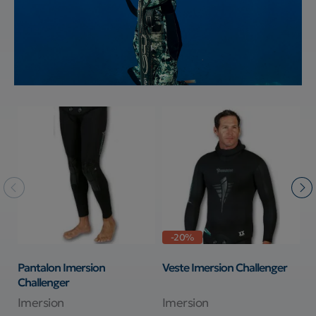
-20%
Pantalon Imersion
Veste Imersion Challenger
V
Challenger
s
Imersion
Imersion
B