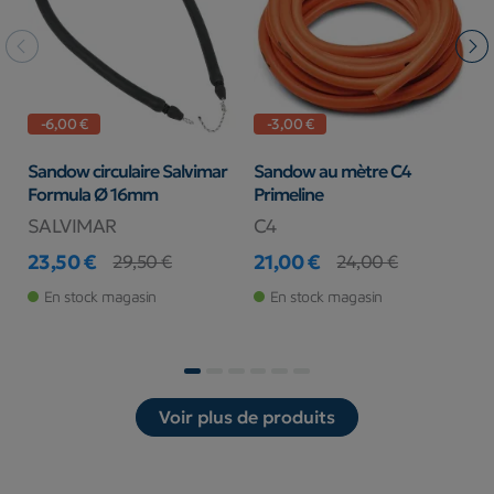
-6,00 €
-3,00 €
Sandow circulaire Salvimar
Sandow au mètre C4
F
Formula Ø 16mm
Primeline
P
SALVIMAR
C4
S
23,50 €
21,00 €
2
29,50 €
24,00 €
Prix
Prix de base
Prix
Prix de base
Pr
Pr
En stock magasin
En stock magasin
fo
Voir plus de produits