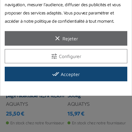
navigation, mesurer l’audience, diffuser des publicités et vous
En stock chez notre fournisseur
En stock chez notre fournisseur
proposer des services adaptés. Vous pouvez paramétrer et
accéder à notre politique de confidentialité à tout moment.
clear
Rejeter
tune
Configurer
done_all
Accepter
Ardoise sous-marine double
Bobine Aquatys Aquatresse
page rabattable 12,5 x 18,5cm
300kg
AQUATYS
AQUATYS
25,50 €
15,97 €
Prix
Prix
En stock chez notre fournisseur
En stock chez notre fournisseur