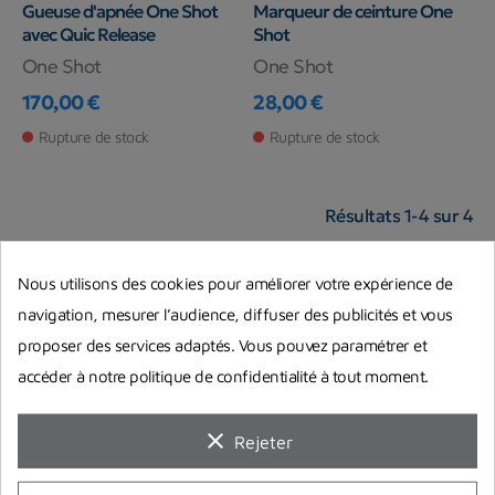
Gueuse d'apnée One Shot
Marqueur de ceinture One
avec Quic Release
Shot
One Shot
One Shot
170,00 €
28,00 €
Prix
Prix
Rupture de stock
Rupture de stock
Résultats 1-4 sur 4
Nous utilisons des cookies pour améliorer votre expérience de
navigation, mesurer l’audience, diffuser des publicités et vous
proposer des services adaptés. Vous pouvez paramétrer et
accéder à notre politique de confidentialité à tout moment.
Paiement sécurisé
Paiement en 3 ou 4 fois
par carte bancaire, ou Paypal
avec Oney
clear
Rejeter