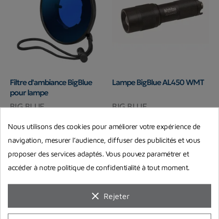
Filtre d'ambiance BigBlue
Lampe BigBlue AL450 WMT
pour lampe
BIG BLUE
BIG BLUE
105,00 €
69,00 €
Nous utilisons des cookies pour améliorer votre expérience de
Prix
Prix
En stock chez notre fournisseur
En stock chez notre fournisseur
navigation, mesurer l’audience, diffuser des publicités et vous
proposer des services adaptés. Vous pouvez paramétrer et
accéder à notre politique de confidentialité à tout moment.
clear
Rejeter