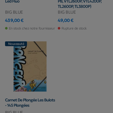
Led Fluo
PB, VTL2600P, VTL4200P,
TL2600P, TL3800P)
BIG BLUE
BIG BLUE
439,00 €
49,00 €
Prix
Prix
En stock chez notre fournisseur
Rupture de stock
Nouveauté
Carnet De Plongée Les Bulots
- 145 Plongées
BIG BLUE