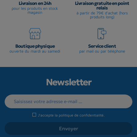
Livraison en 24h
Livraison gratuite en point
relais
pour les produits en stock
magasin
à partir de 79€ d'achat (hors
produits long)
Boutique physique
Service client
ouverte du mardi au samedi
par mail ou par téléphone
Newsletter
J'accepte la
politique de confidentialité
.