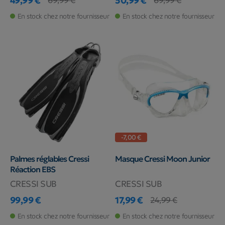
49,99 €
50,99 €
69,99 €
69,99 €
Prix
Prix de base
Prix
Prix de base
En stock chez notre fournisseur
En stock chez notre fournisseur
-7,00 €
Palmes réglables Cressi
Masque Cressi Moon Junior
Réaction EBS
CRESSI SUB
CRESSI SUB
99,99 €
17,99 €
24,99 €
Prix
Prix
Prix de base
En stock chez notre fournisseur
En stock chez notre fournisseur