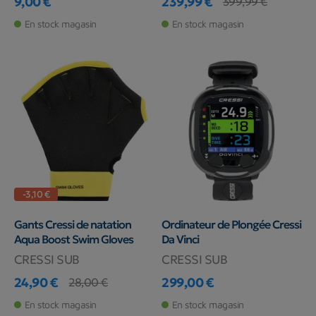
9,00 €
239,99 €
399,99 €
Prix
Prix
Prix de base
En stock magasin
En stock magasin
-3,10 €
Gants Cressi de natation
Ordinateur de Plongée Cressi
Aqua Boost Swim Gloves
Da Vinci
CRESSI SUB
CRESSI SUB
24,90 €
299,00 €
28,00 €
Prix
Prix de base
Prix
En stock magasin
En stock magasin