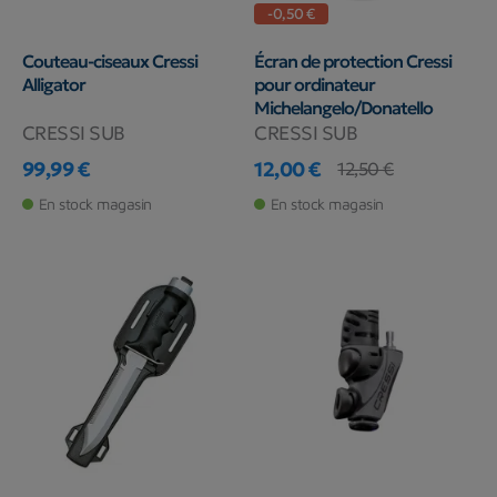
-0,50 €
Couteau-ciseaux Cressi
Écran de protection Cressi
Alligator
pour ordinateur
Michelangelo/Donatello
CRESSI SUB
CRESSI SUB
99,99 €
12,00 €
12,50 €
Prix
Prix
Prix de base
En stock magasin
En stock magasin