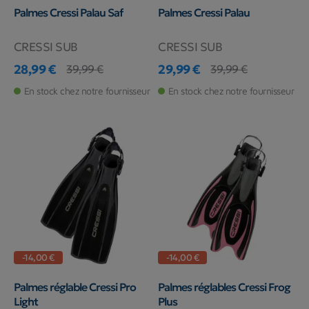
Palmes Cressi Palau Saf
Palmes Cressi Palau
CRESSI SUB
CRESSI SUB
28,99 €
29,99 €
39,99 €
39,99 €
Prix
Prix de base
Prix
Prix de base
En stock chez notre fournisseur
En stock chez notre fournisseur
-14,00 €
-14,00 €
Palmes réglable Cressi Pro
Palmes réglables Cressi Frog
Light
Plus