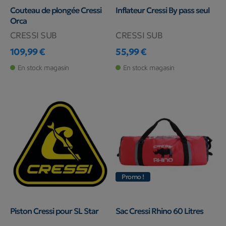
Couteau de plongée Cressi
Inflateur Cressi By pass seul
Orca
CRESSI SUB
CRESSI SUB
109,99 €
55,99 €
Prix
Prix
En stock magasin
En stock magasin
Promo !
Piston Cressi pour SL Star
Sac Cressi Rhino 60 Litres