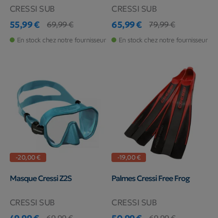
CRESSI SUB
CRESSI SUB
55,99 €
65,99 €
69,99 €
79,99 €
Prix
Prix de base
Prix
Prix de base
En stock chez notre fournisseur
En stock chez notre fournisseur
-20,00 €
-19,00 €
Masque Cressi Z2S
Palmes Cressi Free Frog
CRESSI SUB
CRESSI SUB