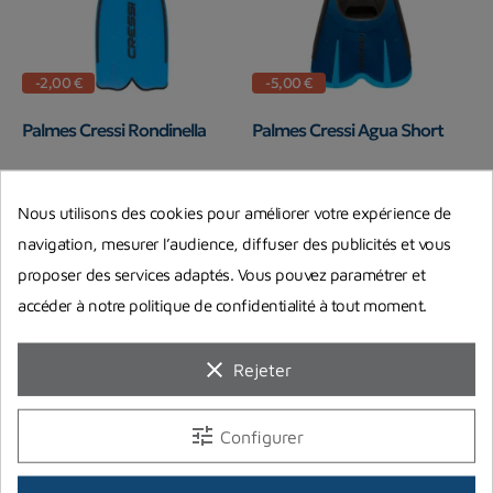
-2,00 €
-5,00 €
Palmes Cressi Rondinella
Palmes Cressi Agua Short
CRESSI SUB
CRESSI SUB
Nous utilisons des cookies pour améliorer votre expérience de
22,99 €
29,99 €
24,99 €
34,99 €
Prix
Prix de base
Prix
Prix de base
navigation, mesurer l’audience, diffuser des publicités et vous
En stock chez notre fournisseur
En stock chez notre fournisseur
proposer des services adaptés. Vous pouvez paramétrer et
accéder à notre politique de confidentialité à tout moment.
clear
Rejeter
tune
Configurer